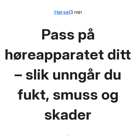
Hørsel
3 min
Pass på
høreapparatet ditt
– slik unngår du
fukt, smuss og
skader