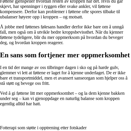
Føttene gjenspeiler hvordan resten av kroppen har det. Hvis du går
skjevt, har spenninger i ryggen eller svake ankler, vil føttene
kompensere. Derfor kan problemer i føttene ofte spores tilbake til
ubalanser høyere opp i kroppen – og motsatt.
Å jobbe med føttenes følesans handler derfor ikke bare om å unngå
fall, men også om å utvikle bedre kroppsbevissthet. Når du kjenner
føttene tydeligere, blir du mer oppmerksom på hvordan du beveger
deg, og hvordan kroppen reagerer.
En sans som fortjener mer oppmerksomhet
I en tid der mange av oss tilbringer dagen i sko og på harde gulv,
glemmer vi lett at føttene er laget for å kjenne underlaget. De er ikke
bare et transportmiddel, men et avansert sanseorgan som hjelper oss å
stå støtt og bevege oss fritt.
Ved å gi føttene litt mer oppmerksomhet – og la dem kjenne bakken
under seg – kan vi gjenoppdage en naturlig balanse som kroppen
egentlig alltid har hatt.
Fotterapi som støtte i opptrening etter fotskader