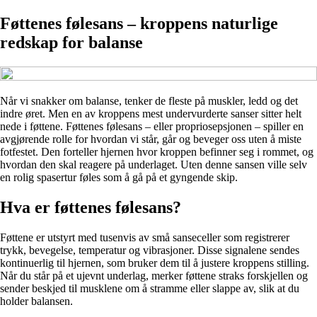
Føttenes følesans – kroppens naturlige
redskap for balanse
Når vi snakker om balanse, tenker de fleste på muskler, ledd og det
indre øret. Men en av kroppens mest undervurderte sanser sitter helt
nede i føttene. Føttenes følesans – eller propriosepsjonen – spiller en
avgjørende rolle for hvordan vi står, går og beveger oss uten å miste
fotfestet. Den forteller hjernen hvor kroppen befinner seg i rommet, og
hvordan den skal reagere på underlaget. Uten denne sansen ville selv
en rolig spasertur føles som å gå på et gyngende skip.
Hva er føttenes følesans?
Føttene er utstyrt med tusenvis av små sanseceller som registrerer
trykk, bevegelse, temperatur og vibrasjoner. Disse signalene sendes
kontinuerlig til hjernen, som bruker dem til å justere kroppens stilling.
Når du står på et ujevnt underlag, merker føttene straks forskjellen og
sender beskjed til musklene om å stramme eller slappe av, slik at du
holder balansen.