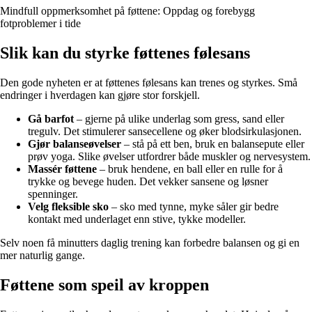
Mindfull oppmerksomhet på føttene: Oppdag og forebygg
fotproblemer i tide
Slik kan du styrke føttenes følesans
Den gode nyheten er at føttenes følesans kan trenes og styrkes. Små
endringer i hverdagen kan gjøre stor forskjell.
Gå barfot
– gjerne på ulike underlag som gress, sand eller
tregulv. Det stimulerer sansecellene og øker blodsirkulasjonen.
Gjør balanseøvelser
– stå på ett ben, bruk en balansepute eller
prøv yoga. Slike øvelser utfordrer både muskler og nervesystem.
Massér føttene
– bruk hendene, en ball eller en rulle for å
trykke og bevege huden. Det vekker sansene og løsner
spenninger.
Velg fleksible sko
– sko med tynne, myke såler gir bedre
kontakt med underlaget enn stive, tykke modeller.
Selv noen få minutters daglig trening kan forbedre balansen og gi en
mer naturlig gange.
Føttene som speil av kroppen