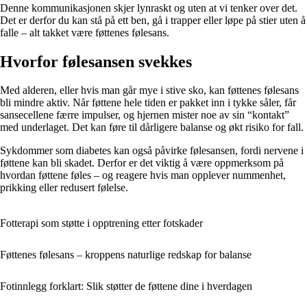
Denne kommunikasjonen skjer lynraskt og uten at vi tenker over det.
Det er derfor du kan stå på ett ben, gå i trapper eller løpe på stier uten å
falle – alt takket være føttenes følesans.
Hvorfor følesansen svekkes
Med alderen, eller hvis man går mye i stive sko, kan føttenes følesans
bli mindre aktiv. Når føttene hele tiden er pakket inn i tykke såler, får
sansecellene færre impulser, og hjernen mister noe av sin “kontakt”
med underlaget. Det kan føre til dårligere balanse og økt risiko for fall.
Sykdommer som diabetes kan også påvirke følesansen, fordi nervene i
føttene kan bli skadet. Derfor er det viktig å være oppmerksom på
hvordan føttene føles – og reagere hvis man opplever nummenhet,
prikking eller redusert følelse.
Fotterapi som støtte i opptrening etter fotskader
Føttenes følesans – kroppens naturlige redskap for balanse
Fotinnlegg forklart: Slik støtter de føttene dine i hverdagen