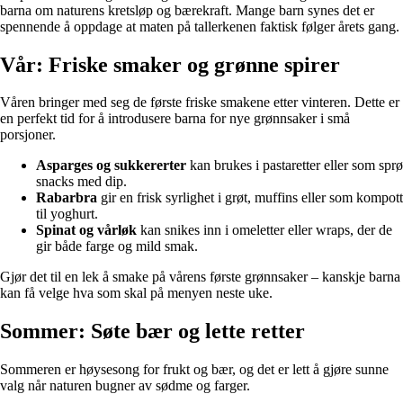
barna om naturens kretsløp og bærekraft. Mange barn synes det er
spennende å oppdage at maten på tallerkenen faktisk følger årets gang.
Vår: Friske smaker og grønne spirer
Våren bringer med seg de første friske smakene etter vinteren. Dette er
en perfekt tid for å introdusere barna for nye grønnsaker i små
porsjoner.
Asparges og sukkererter
kan brukes i pastaretter eller som sprø
snacks med dip.
Rabarbra
gir en frisk syrlighet i grøt, muffins eller som kompott
til yoghurt.
Spinat og vårløk
kan snikes inn i omeletter eller wraps, der de
gir både farge og mild smak.
Gjør det til en lek å smake på vårens første grønnsaker – kanskje barna
kan få velge hva som skal på menyen neste uke.
Sommer: Søte bær og lette retter
Sommeren er høysesong for frukt og bær, og det er lett å gjøre sunne
valg når naturen bugner av sødme og farger.