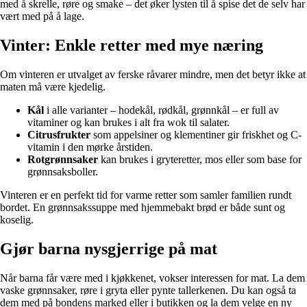
med å skrelle, røre og smake – det øker lysten til å spise det de selv har
vært med på å lage.
Vinter: Enkle retter med mye næring
Om vinteren er utvalget av ferske råvarer mindre, men det betyr ikke at
maten må være kjedelig.
Kål
i alle varianter – hodekål, rødkål, grønnkål – er full av
vitaminer og kan brukes i alt fra wok til salater.
Citrusfrukter
som appelsiner og klementiner gir friskhet og C-
vitamin i den mørke årstiden.
Rotgrønnsaker
kan brukes i gryteretter, mos eller som base for
grønnsaksboller.
Vinteren er en perfekt tid for varme retter som samler familien rundt
bordet. En grønnsakssuppe med hjemmebakt brød er både sunt og
koselig.
Gjør barna nysgjerrige på mat
Når barna får være med i kjøkkenet, vokser interessen for mat. La dem
vaske grønnsaker, røre i gryta eller pynte tallerkenen. Du kan også ta
dem med på bondens marked eller i butikken og la dem velge en ny