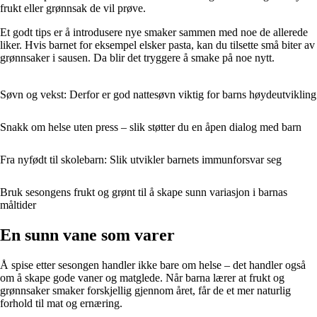
frukt eller grønnsak de vil prøve.
Et godt tips er å introdusere nye smaker sammen med noe de allerede
liker. Hvis barnet for eksempel elsker pasta, kan du tilsette små biter av
grønnsaker i sausen. Da blir det tryggere å smake på noe nytt.
Søvn og vekst: Derfor er god nattesøvn viktig for barns høydeutvikling
Snakk om helse uten press – slik støtter du en åpen dialog med barn
Fra nyfødt til skolebarn: Slik utvikler barnets immunforsvar seg
Bruk sesongens frukt og grønt til å skape sunn variasjon i barnas
måltider
En sunn vane som varer
Å spise etter sesongen handler ikke bare om helse – det handler også
om å skape gode vaner og matglede. Når barna lærer at frukt og
grønnsaker smaker forskjellig gjennom året, får de et mer naturlig
forhold til mat og ernæring.