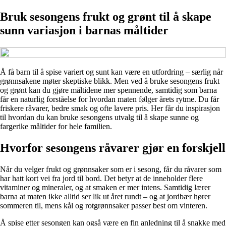
Bruk sesongens frukt og grønt til å skape
sunn variasjon i barnas måltider
Å få barn til å spise variert og sunt kan være en utfordring – særlig når
grønnsakene møter skeptiske blikk. Men ved å bruke sesongens frukt
og grønt kan du gjøre måltidene mer spennende, samtidig som barna
får en naturlig forståelse for hvordan maten følger årets rytme. Du får
friskere råvarer, bedre smak og ofte lavere pris. Her får du inspirasjon
til hvordan du kan bruke sesongens utvalg til å skape sunne og
fargerike måltider for hele familien.
Hvorfor sesongens råvarer gjør en forskjell
Når du velger frukt og grønnsaker som er i sesong, får du råvarer som
har hatt kort vei fra jord til bord. Det betyr at de inneholder flere
vitaminer og mineraler, og at smaken er mer intens. Samtidig lærer
barna at maten ikke alltid ser lik ut året rundt – og at jordbær hører
sommeren til, mens kål og rotgrønnsaker passer best om vinteren.
Å spise etter sesongen kan også være en fin anledning til å snakke med