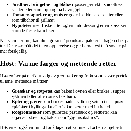
Jordbær, bringebær og blåbær
passer perfekt i smoothies,
salater eller som topping på havregrøt.
Tomater, agurker og mais
er gode i kalde pastasalater eller
som tilbehør til grillmat.
Nypoteter
med friske urter og en mild dressing er en klassiker
som de fleste barn liker.
Når været er fint, kan du lage små “piknik-matpakker” i hagen eller på
tur. Det gjør måltidet til en opplevelse og gir barna lyst til å smake på
mer forskjellig.
Høst: Varme farger og mettende retter
Høsten byr på et rikt utvalg av grønnsaker og frukt som passer perfekt
til lune, mettende måltider.
Gresskar og søtpotet
kan bakes i ovnen eller brukes i supper –
sødmen faller ofte i smak hos barn.
Epler og pærer
kan brukes både i salte og søte retter – prøv
eplebiter i kyllingsalat eller bakte pærer med litt kanel.
Rotgrønnsaker
som gulrøtter, pastinakk og rødbeter kan
skjæres i staver og bakes som “grønnsaksfries”.
Høsten er også en fin tid for å lage mat sammen. La barna hjelpe til